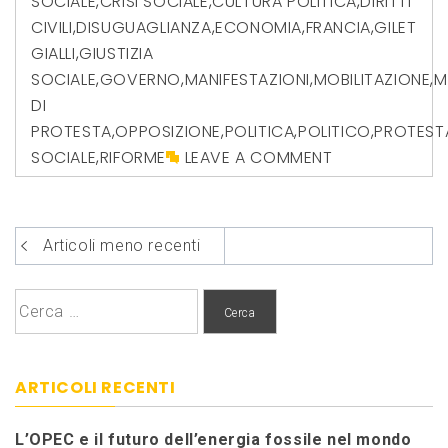
SOCIALE
,
CRISI SOCIALE
,
CULTURA POLITICA
,
DIRITTI
CIVILI
,
DISUGUAGLIANZA
,
ECONOMIA
,
FRANCIA
,
GILET
GIALLI
,
GIUSTIZIA
SOCIALE
,
GOVERNO
,
MANIFESTAZIONI
,
MOBILITAZIONE
,
M
DI
PROTESTA
,
OPPOSIZIONE
,
POLITICA
,
POLITICO
,
PROTEST
SOCIALE
,
RIFORME
LEAVE A COMMENT
Navigazione
Articoli meno recenti
articoli
Ricerca
per:
ARTICOLI RECENTI
L’OPEC e il futuro dell’energia fossile nel mondo