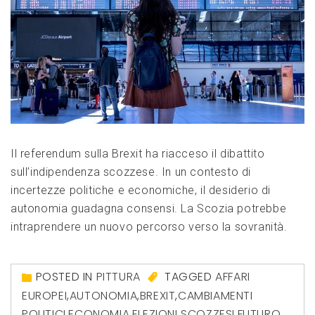
Il referendum sulla Brexit ha riacceso il dibattito
sull’indipendenza scozzese. In un contesto di
incertezze politiche e economiche, il desiderio di
autonomia guadagna consensi. La Scozia potrebbe
intraprendere un nuovo percorso verso la sovranità.
POSTED IN
PITTURA
TAGGED
AFFARI
EUROPEI
,
AUTONOMIA
,
BREXIT
,
CAMBIAMENTI
POLITICI
,
ECONOMIA
,
ELEZIONI SCOZZESI
,
FUTURO