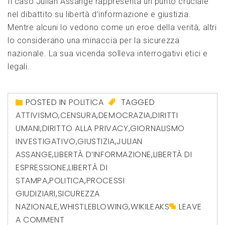
Il caso Julian Assange rappresenta un punto cruciale
nel dibattito su libertà d’informazione e giustizia.
Mentre alcuni lo vedono come un eroe della verità, altri
lo considerano una minaccia per la sicurezza
nazionale. La sua vicenda solleva interrogativi etici e
legali.
POSTED IN
POLITICA
TAGGED
ATTIVISMO
,
CENSURA
,
DEMOCRAZIA
,
DIRITTI
UMANI
,
DIRITTO ALLA PRIVACY
,
GIORNALISMO
INVESTIGATIVO
,
GIUSTIZIA
,
JULIAN
ASSANGE
,
LIBERTÀ D’INFORMAZIONE
,
LIBERTÀ DI
ESPRESSIONE
,
LIBERTÀ DI
STAMPA
,
POLITICA
,
PROCESSI
GIUDIZIARI
,
SICUREZZA
NAZIONALE
,
WHISTLEBLOWING
,
WIKILEAKS
LEAVE
A COMMENT