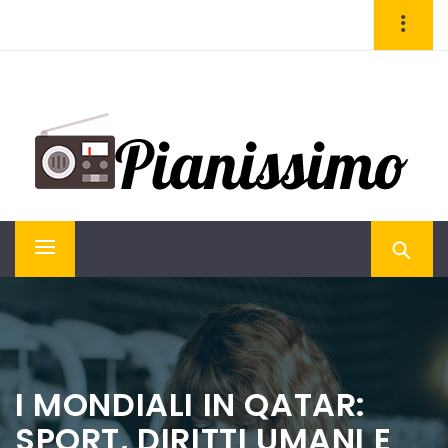
Skip
to
content
PIANISSIMO
Magazine di attualità e cultura
Primary
Menu
I MONDIALI IN QATAR:
SPORT, DIRITTI UMANI E