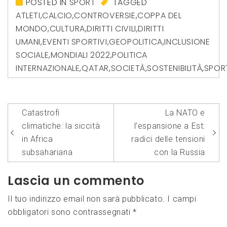
POSTED IN
SPORT
TAGGED
ATLETI
,
CALCIO
,
CONTROVERSIE
,
COPPA DEL
MONDO
,
CULTURA
,
DIRITTI CIVILI
,
DIRITTI
UMANI
,
EVENTI SPORTIVI
,
GEOPOLITICA
,
INCLUSIONE
SOCIALE
,
MONDIALI 2022
,
POLITICA
INTERNAZIONALE
,
QATAR
,
SOCIETÀ
,
SOSTENIBILITÀ
,
SPOR
Navigazione
Catastrofi
La NATO e
articoli
climatiche: la siccità
l’espansione a Est:
in Africa
radici delle tensioni
subsahariana
con la Russia
Lascia un commento
Il tuo indirizzo email non sarà pubblicato.
I campi
obbligatori sono contrassegnati
*