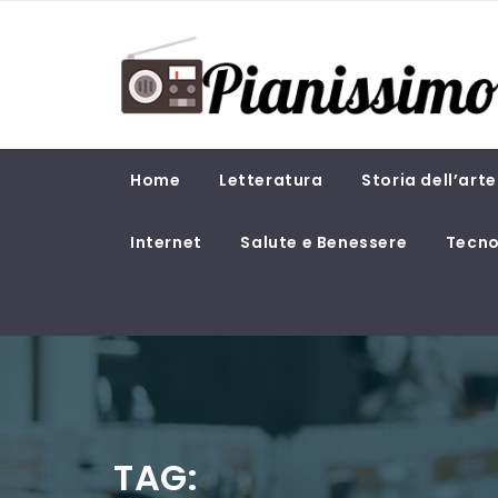
Skip
PIANISSIMO
to
content
Magazine di attualità e cultura
Home
Letteratura
Storia dell’arte
Internet
Salute e Benessere
Tecno
TAG: