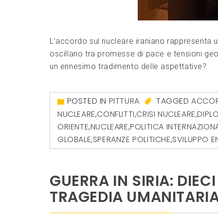
L’accordo sul nucleare iraniano rappresenta u
oscillano tra promesse di pace e tensioni geopol
un ennesimo tradimento delle aspettative?
POSTED IN
PITTURA
TAGGED
ACCORD
NUCLEARE
,
CONFLITTI
,
CRISI NUCLEARE
,
DIPL
ORIENTE
,
NUCLEARE
,
POLITICA INTERNAZION
GLOBALE
,
SPERANZE POLITICHE
,
SVILUPPO 
GUERRA IN SIRIA: DIEC
TRAGEDIA UMANITARI