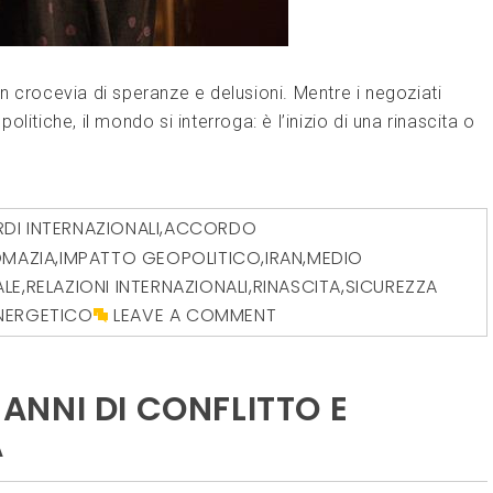
n crocevia di speranze e delusioni. Mentre i negoziati
itiche, il mondo si interroga: è l’inizio di una rinascita o
I INTERNAZIONALI
,
ACCORDO
OMAZIA
,
IMPATTO GEOPOLITICO
,
IRAN
,
MEDIO
ALE
,
RELAZIONI INTERNAZIONALI
,
RINASCITA
,
SICUREZZA
ENERGETICO
LEAVE A COMMENT
I ANNI DI CONFLITTO E
A