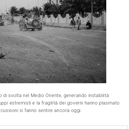
 di svolta nel Medio Oriente, generando instabilità
ruppi estremisti e la fragilità dei governi hanno plasmato
rcussioni si fanno sentire ancora oggi.