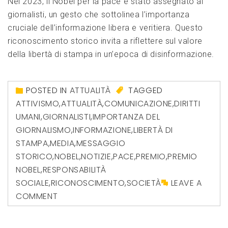
Nel 2023, il Nobel per la pace è stato assegnato ai
giornalisti, un gesto che sottolinea l’importanza
cruciale dell’informazione libera e veritiera. Questo
riconoscimento storico invita a riflettere sul valore
della libertà di stampa in un’epoca di disinformazione.
POSTED IN
ATTUALITÀ
TAGGED
ATTIVISMO
,
ATTUALITÀ
,
COMUNICAZIONE
,
DIRITTI
UMANI
,
GIORNALISTI
,
IMPORTANZA DEL
GIORNALISMO
,
INFORMAZIONE
,
LIBERTÀ DI
STAMPA
,
MEDIA
,
MESSAGGIO
STORICO
,
NOBEL
,
NOTIZIE
,
PACE
,
PREMIO
,
PREMIO
NOBEL
,
RESPONSABILITÀ
SOCIALE
,
RICONOSCIMENTO
,
SOCIETÀ
LEAVE A
COMMENT