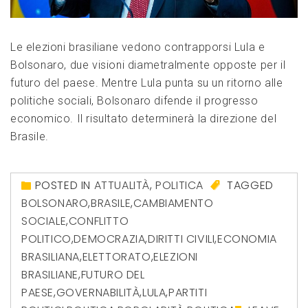
Le elezioni brasiliane vedono contrapporsi Lula e
Bolsonaro, due visioni diametralmente opposte per il
futuro del paese. Mentre Lula punta su un ritorno alle
politiche sociali, Bolsonaro difende il progresso
economico. Il risultato determinerà la direzione del
Brasile.
POSTED IN
ATTUALITÀ
,
POLITICA
TAGGED
BOLSONARO
,
BRASILE
,
CAMBIAMENTO
SOCIALE
,
CONFLITTO
POLITICO
,
DEMOCRAZIA
,
DIRITTI CIVILI
,
ECONOMIA
BRASILIANA
,
ELETTORATO
,
ELEZIONI
BRASILIANE
,
FUTURO DEL
PAESE
,
GOVERNABILITÀ
,
LULA
,
PARTITI