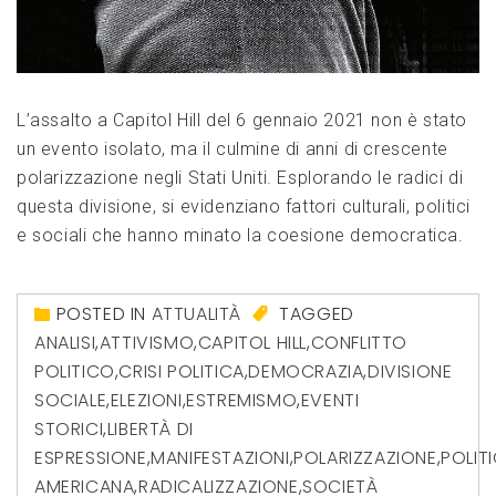
L’assalto a Capitol Hill del 6 gennaio 2021 non è stato
un evento isolato, ma il culmine di anni di crescente
polarizzazione negli Stati Uniti. Esplorando le radici di
questa divisione, si evidenziano fattori culturali, politici
e sociali che hanno minato la coesione democratica.
POSTED IN
ATTUALITÀ
TAGGED
ANALISI
,
ATTIVISMO
,
CAPITOL HILL
,
CONFLITTO
POLITICO
,
CRISI POLITICA
,
DEMOCRAZIA
,
DIVISIONE
SOCIALE
,
ELEZIONI
,
ESTREMISMO
,
EVENTI
STORICI
,
LIBERTÀ DI
ESPRESSIONE
,
MANIFESTAZIONI
,
POLARIZZAZIONE
,
POLIT
AMERICANA
,
RADICALIZZAZIONE
,
SOCIETÀ