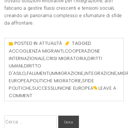
trovato soluzioni innovative per l’integrazione, altri
faticano a gestire flussi crescenti e tensioni sociali,
creando un panorama complesso e sfumature di sfide
da affrontare.
POSTED IN
ATTUALITÀ
TAGGED
ACCOGLIENZA MIGRANTI
,
COOPERAZIONE
INTERNAZIONALE
,
CRISI MIGRATORIA
,
DIRITTI
UMANI
,
DIRITTO
D'ASILO
,
FALLIMENTI
,
IMMIGRAZIONE
,
INTEGRAZIONE
,
MIG
EUROPEA
,
POLITICHE MIGRATORIE
,
SFIDE
POLITICHE
,
SUCCESSI
,
UNIONE EUROPEA
LEAVE A
COMMENT
Ricerca
per: