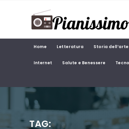
Skip
PIANISSIMO
to
content
Magazine di attualità e cultura
Home
Letteratura
Storia dell’arte
Internet
Salute e Benessere
Tecno
TAG: