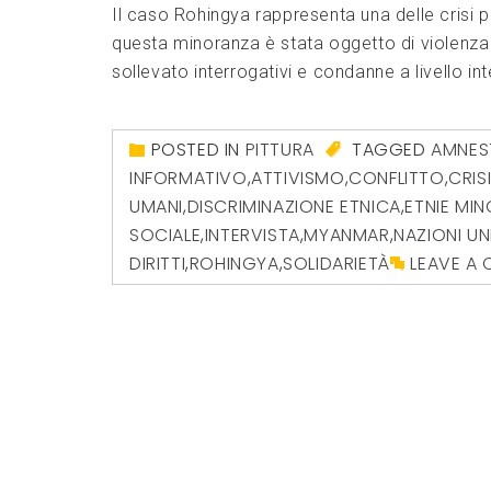
Il caso Rohingya rappresenta una delle crisi p
questa minoranza è stata oggetto di violenz
sollevato interrogativi e condanne a livello in
POSTED IN
PITTURA
TAGGED
AMNES
INFORMATIVO
,
ATTIVISMO
,
CONFLITTO
,
CRIS
UMANI
,
DISCRIMINAZIONE ETNICA
,
ETNIE MIN
SOCIALE
,
INTERVISTA
,
MYANMAR
,
NAZIONI UN
DIRITTI
,
ROHINGYA
,
SOLIDARIETÀ
LEAVE A