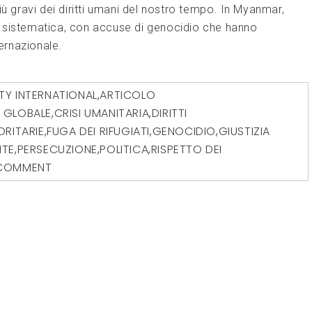
iù gravi dei diritti umani del nostro tempo. In Myanmar,
a sistematica, con accuse di genocidio che hanno
ternazionale.
TY INTERNATIONAL
,
ARTICOLO
I GLOBALE
,
CRISI UMANITARIA
,
DIRITTI
ORITARIE
,
FUGA DEI RIFUGIATI
,
GENOCIDIO
,
GIUSTIZIA
ITE
,
PERSECUZIONE
,
POLITICA
,
RISPETTO DEI
 COMMENT