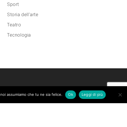
Sport
Storia dell'arte
Teatro
Tecnologia
o noi assumiamo che tu ne sia felice.
Ok
Leggi di più