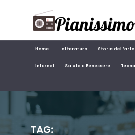
Skip
PIANISSIMO
to
content
Magazine di attualità e cultura
Home
Letteratura
Storia dell’arte
Internet
Salute e Benessere
Tecno
TAG: