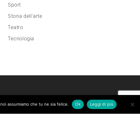
Sport
Storia dell'arte
Teatro
Tecnologia
o noi assumiamo che tu ne sia felice.
Ok
Leggi di più