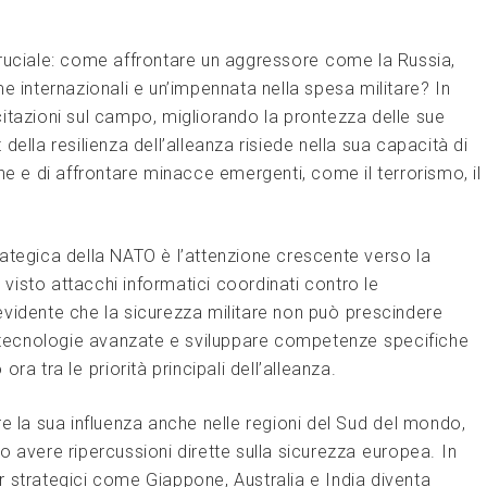
ruciale: come affrontare ​un aggressore ⁤come la Russia,
e internazionali e un’impennata nella spesa militare? In
ercitazioni sul‍ campo, migliorando la prontezza delle sue
 ⁢della resilienza dell’alleanza risiede nella sua capacità di
ne e di​ affrontare minacce​ emergenti, come il terrorismo, il
ategica della NATO‍ è l’attenzione crescente verso la
ha visto attacchi informatici coordinati contro le
evidente ​che ‍la ​sicurezza militare non può⁤ prescindere
e in tecnologie avanzate ‌e ​sviluppare competenze ⁣specifiche
ra tra le ⁤priorità principali dell’alleanza.
 la sua influenza anche nelle‌ regioni del‍ Sud⁢ del ‍mondo,
ono avere ripercussioni dirette sulla sicurezza⁢ europea. ⁣In
 ⁣strategici come Giappone, Australia e India diventa