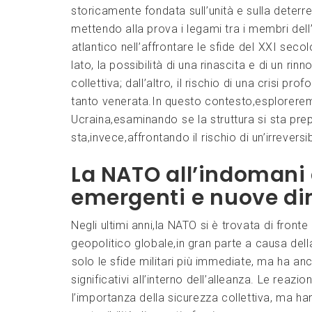
storicamente fondata sull’unità e sulla deterren
mettendo ​alla prova​ i legami tra i membri dell
⁤atlantico nell’affrontare le sfide del ⁤XXI secol
lato, la​ possibilità di una rinascita⁢ e di un ⁤r
collettiva; dall’altro,⁢ il rischio​ di una crisi 
tanto venerata.In questo contesto,esploreremo 
Ucraina,esaminando⁤ se⁢ la struttura‍ si⁢ sta pre
sta,invece,affrontando il ⁤rischio di un’irrevers
La NATO⁣ all’indomani de
emergenti⁢ e⁣ nuove d
Negli ultimi anni,la NATO si è trovata⁤ di ‌fron
geopolitico globale,in‌ gran parte a causa dell
⁢solo le sfide militari più immediate, ‌ma ‌ha an
significativi all’interno dell’alleanza. Le reaz
⁣l’importanza ‍della sicurezza collettiva, ma ha