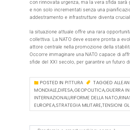
con rinnovata urgenza,⁤ ma‌ la vera ​sfida sarà 
e non solo⁤ incrementati senza una​ pianificaz
addestramento e infrastrutture diventa crucial
la situazione attuale offre una⁣ rara⁢ opportunit
collettiva. La NATO deve essere​ pronta a ev
attore‌ centrale nella promozione ‍della​ stabil
Occorre immaginare una ⁢NATO capace di affront
sfide ‍del ⁢XXI secolo, per garantire un futuro d
POSTED IN
PITTURA
TAGGED
ALLEAN
MONDIALE
,
DIFESA
,
GEOPOLITICA
,
GUERRA IN
INTERNAZIONALI
,
RIFORME DELLA NATO
,
RINA
EUROPEA
,
STRATEGIA MILITARE
,
TENSIONI GL