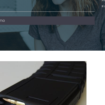
H
R
imo