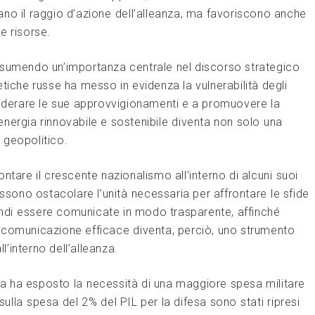
o il raggio d’azione ⁣dell’alleanza,‌ ma ‌favoriscono anche
e risorse.
ssumendo un’importanza centrale nel discorso strategico
etiche russe ha messo in evidenza la vulnerabilità​ degli
nsiderare le sue approvvigionamenti e a promuovere la
 energia rinnovabile e sostenibile⁤ diventa non solo ⁣una⁤
 geopolitico.
tare il crescente‍ nazionalismo all’interno di alcuni⁤ suoi⁣
ossono ostacolare l’unità⁤ necessaria per affrontare ⁢le sfide
indi ⁣essere comunicate in​ modo ‌trasparente, affinché
 comunicazione efficace⁢ diventa, perciò, uno‌ strumento
’interno dell’alleanza.
craina ha esposto la⁢ necessità di una maggiore spesa militare
ulla⁣ spesa del 2%⁣ del PIL‍ per la difesa sono ⁤stati ⁤ripresi