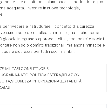
garantire ‍che questi⁣ fondi⁢ siano spesi in modo strategico
ione adeguata. Investire in nuove⁣ tecnologie,
e.
à per rivedere e ⁤ristrutturare il concetto di sicurezza
olversi,non solo come alleanza militare,ma anche come
ità​ globale,integrando approcci politici,economici e sociali.
are ⁤non solo conflitti tradizionali, ma ​anche ​minacce e
i‌ pace e sicurezza per ⁤tutti i suoi membri.
ZE MILITARI
,
CONFLITTI
,
CRISI
 UCRAINA
,
NATO
,
POLITICA ESTERA
,
RELAZIONI
SCITA
,
SICUREZZA INTERNAZIONALE
,
STABILITÀ
OBALI