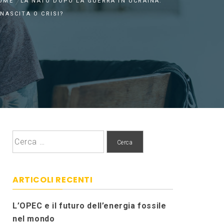
OME
LA NATO DOPO LA GUERRA IN UCRAINA:
INASCITA O CRISI?
Ricerca
per:
ARTICOLI RECENTI
L’OPEC e il futuro dell’energia fossile
nel mondo