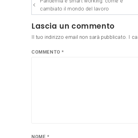
Navigazione
Pandemia e smart working: come è
articoli
cambiato il mondo del lavoro
Lascia un commento
Il tuo indirizzo email non sarà pubblicato.
I c
COMMENTO
*
NOME
*