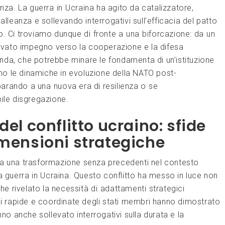
za. La guerra⁤ in ⁢Ucraina ha‍ agito​ da catalizzatore,
’alleanza e sollevando interrogativi sull’efficacia del patto
o. Ci troviamo dunque di ⁤fronte⁢ a ⁢una ⁤biforcazione: da⁤ un‍
innovato ​impegno verso la ‌cooperazione​ e la difesa
profonda,​ che potrebbe minare​ le fondamenta di un’istituzione
le ​dinamiche‌ in‍ evoluzione della‌ NATO post-
parando a ‌una ⁢nuova era di resilienza o⁢ se
ibile disgregazione.
l conflitto ​ucraino:‍ sfide⁢
imensioni strategiche
te‍ a una trasformazione senza precedenti‌ nel contesto
a guerra in ⁣Ucraina. Questo conflitto ha messo in luce non
che rivelato la necessità⁤ di⁤ adattamenti⁣ strategici
ioni ⁤rapide​ e coordinate degli stati membri hanno dimostrato
nno anche sollevato interrogativi sulla durata e la