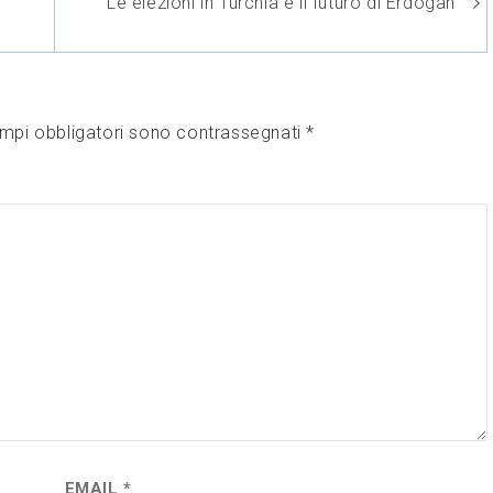
Le elezioni in Turchia e il futuro di Erdogan
ampi obbligatori sono contrassegnati
*
EMAIL
*