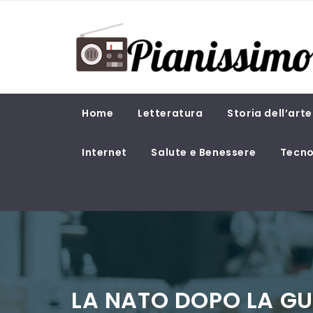
Skip
PIANISSIMO
to
content
Magazine di attualità e cultura
Home
Letteratura
Storia dell’arte
Internet
Salute e Benessere
Tecno
LA NATO DOPO LA GU