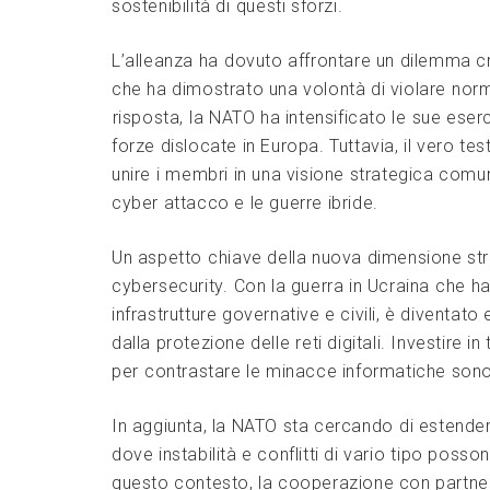
sostenibilità di⁣ questi‌ sforzi.
L’alleanza ha ⁣dovuto affrontare un dilemma ‍c
che ha dimostrato una volontà di violare⁢ norm
⁤risposta, ⁢la NATO​ ha intensificato le⁤ sue es
forze dislocate in Europa. Tuttavia, il vero test
unire i ⁣membri ‍in una visione strategica comu
cyber attacco e le ‍guerre ibride.
Un aspetto ⁤chiave della ​nuova dimensione str
cybersecurity.⁢ Con la guerra ​in‍ Ucraina ⁣che‌ 
infrastrutture governative e civili, è diventato 
dalla protezione‌ delle ⁤reti digitali. Investir
per ⁤contrastare le minacce ‌informatiche ‌sono o
In aggiunta, la NATO sta cercando ⁢di estendere
‍dove instabilità e conflitti di vario ⁤tipo poss
‌questo contesto, la cooperazione con partner