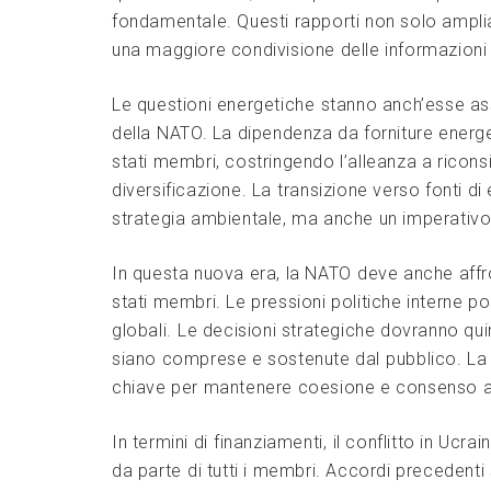
fondamentale. Questi rapporti non solo amplian
una maggiore condivisione delle informazioni 
Le questioni energetiche ⁢stanno anch’esse a
della⁢ NATO.​ La dipendenza‌ da forniture energ
stati membri, costringendo l’alleanza ‌a rico
diversificazione. La⁤ transizione verso​ fonti di
strategia ambientale, ma anche un imperativo
In ​questa nuova era, la NATO ⁣deve anche affron
stati membri. Le‍ pressioni politiche‍ interne p
globali. ⁢Le decisioni strategiche dovranno qu
siano ‍comprese e ‍sostenute dal ⁤pubblico. La
chiave per mantenere coesione e consenso⁢ all
In termini di ⁤finanziamenti,⁣ il conflitto in U
da parte⁤ di​ tutti i‌ membri. Accordi precedenti s