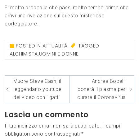
E’ molto probabile che passi molto tempo prima che
arrivi una rivelazione sul questo misterioso
corteggiatore.
POSTED IN
ATTUALITÀ
TAGGED
ALCHIMISTA
,
UOMINI E DONNE
Navigazione
Muore Steve Cash, il
Andrea Bocelli
articoli
leggendario youtube
donerà il plasma per
dei video con i gatti
curare il Coronavirus
Lascia un commento
Il tuo indirizzo email non sarà pubblicato.
I campi
obbligatori sono contrassegnati
*