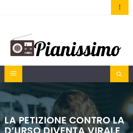
Skip
to
content
PIANISSIMO
Magazine di attualità e cultura
Primary
Menu
LA PETIZIONE CONTRO LA
D’URSO DIVENTA VIRALE