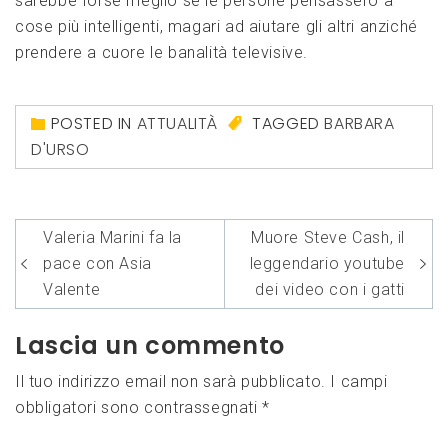
sarebbe forse meglio se le persone pensassero a
cose più intelligenti, magari ad aiutare gli altri anziché
prendere a cuore le banalità televisive.
POSTED IN
ATTUALITÀ
TAGGED
BARBARA
D'URSO
Navigazione
Valeria Marini fa la
Muore Steve Cash, il
articoli
pace con Asia
leggendario youtube
Valente
dei video con i gatti
Lascia un commento
Il tuo indirizzo email non sarà pubblicato.
I campi
obbligatori sono contrassegnati
*