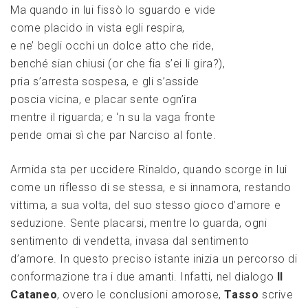
Ma quando in lui fissò lo sguardo e vide
come placido in vista egli respira,
e ne’ begli occhi un dolce atto che ride,
benché sian chiusi (or che fia s’ei li gira?),
pria s’arresta sospesa, e gli s’asside
poscia vicina, e placar sente ogn’ira
mentre il riguarda; e ‘n su la vaga fronte
pende omai sì che par Narciso al fonte.
Armida sta per uccidere Rinaldo, quando scorge in lui
come un riflesso di se stessa, e si innamora, restando
vittima, a sua volta, del suo stesso gioco d’amore e
seduzione. Sente placarsi, mentre lo guarda, ogni
sentimento di vendetta, invasa dal sentimento
d’amore. In questo preciso istante inizia un percorso di
conformazione tra i due amanti. Infatti, nel dialogo
Il
Cataneo
, overo le conclusioni amorose,
Tasso
scrive