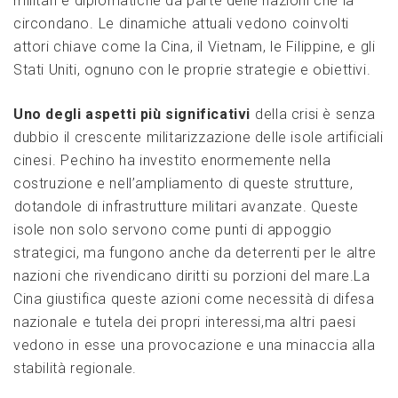
militari e ​diplomatiche‍ da parte​ delle nazioni che la
circondano. ⁢Le dinamiche attuali vedono coinvolti
attori chiave come la Cina, il ‍Vietnam, le Filippine, e gli
Stati Uniti, ognuno con le proprie strategie e obiettivi.
Uno degli aspetti più significativi
⁤della crisi è senza
dubbio⁤ il crescente militarizzazione delle isole artificiali
cinesi. ⁤Pechino ha‌ investito enormemente nella
costruzione e nell’ampliamento di queste strutture,
⁤dotandole di infrastrutture militari avanzate. Queste‌
isole non solo servono come⁢ punti di appoggio
strategici, ma fungono ⁣anche da‌ deterrenti per le altre
nazioni che⁤ rivendicano diritti su porzioni del mare.La
Cina ‌giustifica queste azioni come necessità di difesa
nazionale ⁣e tutela dei propri interessi,ma ‍altri⁢ paesi
vedono in ⁤esse una provocazione e una minaccia alla
stabilità regionale.