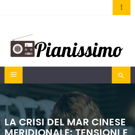
Skip
to
content
PIANISSIMO
Magazine di attualità e cultura
Primary
Menu
LA CRISI DEL MAR CINESE
MERIDIONALE: TENSIONI E